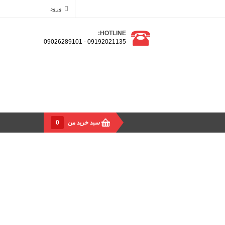
ورود
HOTLINE:
09192021135 - 09026289101
سبد خرید من
0