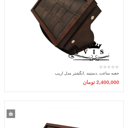
جعبه ساعت ,دستبند ,انگشتر مدل اریب
2,400,000
تومان