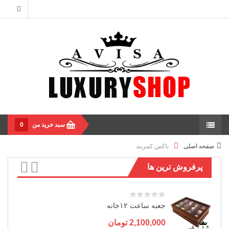
سبد خرید من
0
صفحه اصلی
باکس کمربند
پرفروش ترین ها
جعبه ساعت ۱۲خانه
2,100,000
تومان