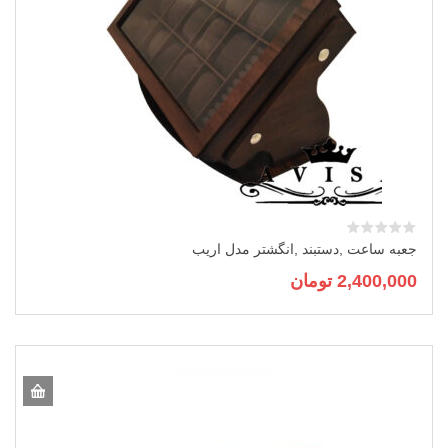
جعبه ساعت ,دستبند ,انگشتر مدل اریب
2,400,000
تومان