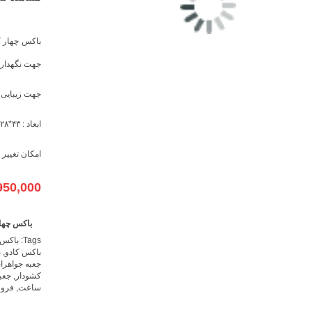
باکس چهار 
جهت نگهداری ۳۰ 
جهت زیبایی 
ابعاد : ۴۳*۲۸*۴۳
امکان تغییر 
950,000
باکس چها
Tags:
باکس 
باکس کادو
,
ب
جعبه جواهرا
کشودار
,
جعب
ساعت
,
فرو