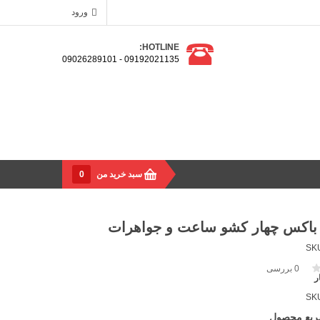
ورود
HOTLINE:
09192021135 - 09026289101
سبد خرید من
0
باکس چهار کشو ساعت و جواهرات
SK
0
بررسی
ر
SK
ریع محصول