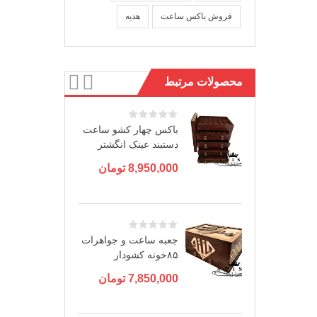
فروش باکس ساعت
هدیه
محصولات مرتبط
باکس چهار کشو ساعت
دستبند عینک انگشتر
8,950,000
تومان
جعبه ساعت و جواهرات
۸۵خونه کشودار
7,850,000
تومان