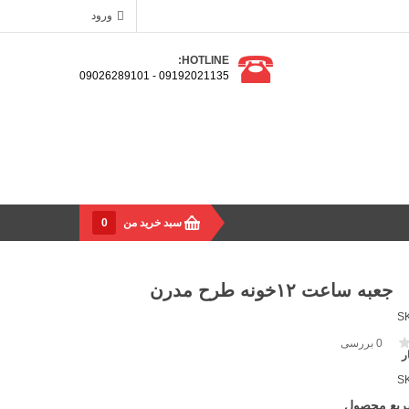
ورود
HOTLINE:
09192021135 - 09026289101
سبد خرید من
0
جعبه ساعت ۱۲خونه طرح مدرن
S
0
بررسی
ر
S
ریع محصول